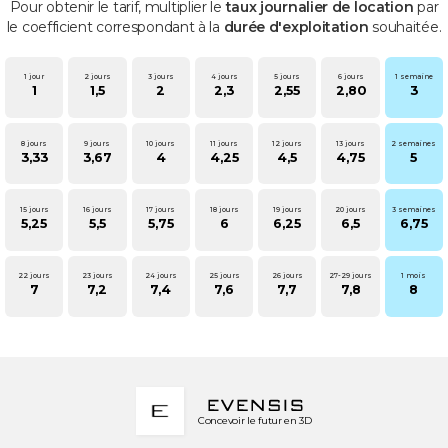
Pour obtenir le tarif, multiplier le
taux journalier de location
par
le coefficient correspondant à la
durée d'exploitation
souhaitée.
1 jour
2 jours
3 jours
4 jours
5 jours
6 jours
1 semaine
1
1,5
2
2,3
2,55
2,80
3
8 jours
9 jours
10 jours
11 jours
12 jours
13 jours
2 semaines
3,33
3,67
4
4,25
4,5
4,75
5
15 jours
16 jours
17 jours
18 jours
19 jours
20 jours
3 semaines
5,25
5,5
5,75
6
6,25
6,5
6,75
22 jours
23 jours
24 jours
25 jours
26 jours
27-29 jours
1 mois
7
7,2
7,4
7,6
7,7
7,8
8
Concevoir le futur en 3D