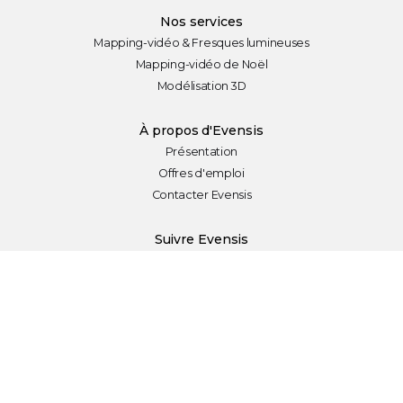
Nos services
Mapping-vidéo & Fresques lumineuses
Mapping-vidéo de Noël
Modélisation 3D
À propos d'Evensis
Présentation
Offres d'emploi
Contacter Evensis
Suivre Evensis
Evensis sur Facebook
Evensis sur Linkedin
Blog
Appelez-nous par téléphone au