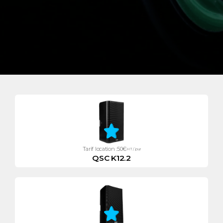
Tarif location :
50
€
HT / jour
QSC K12.2