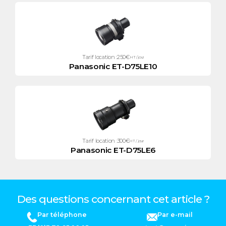
Tarif location :
250
€
HT / jour
Panasonic ET-D75LE10
Tarif location :
300
€
HT / jour
Panasonic ET-D75LE6
Des questions concernant cet article ?
Par téléphone
Par e-mail