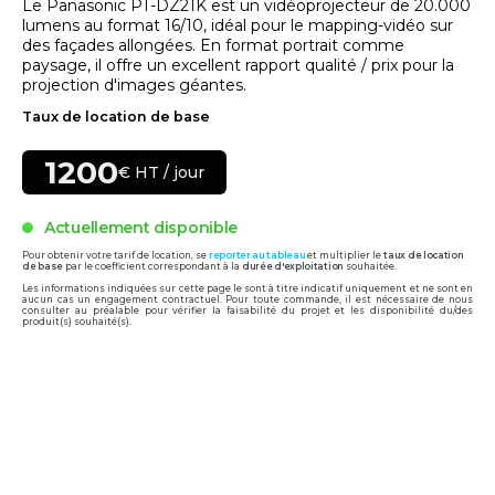
Le Panasonic PT-DZ21K est un vidéoprojecteur de 20.000
lumens au format 16/10, idéal pour le mapping-vidéo sur
des façades allongées. En format portrait comme
paysage, il offre un excellent rapport qualité / prix pour la
projection d'images géantes.
Taux de location de base
1200
€ HT / jour
Actuellement disponible
Pour obtenir votre tarif de location, se
reporter au tableau
et multiplier le
taux de location
de base
par le coefficient correspondant à la
durée d'exploitation
souhaitée.
Les informations indiquées sur cette page le sont à titre indicatif uniquement et ne sont en
aucun cas un engagement contractuel. Pour toute commande, il est nécessaire de nous
consulter au préalable pour vérifier la faisabilité du projet et les disponibilité du/des
produit(s) souhaité(s).