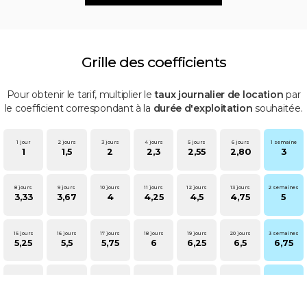
Grille des coefficients
Pour obtenir le tarif, multiplier le
taux journalier de location
par
le coefficient correspondant à la
durée d'exploitation
souhaitée.
1 jour
2 jours
3 jours
4 jours
5 jours
6 jours
1 semaine
1
1,5
2
2,3
2,55
2,80
3
8 jours
9 jours
10 jours
11 jours
12 jours
13 jours
2 semaines
3,33
3,67
4
4,25
4,5
4,75
5
15 jours
16 jours
17 jours
18 jours
19 jours
20 jours
3 semaines
5,25
5,5
5,75
6
6,25
6,5
6,75
22 jours
23 jours
24 jours
25 jours
26 jours
27-29 jours
1 mois
7
7,2
7,4
7,6
7,7
7,8
8