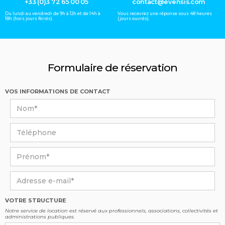
+33 (0)3 72 65 00 05
contact@evensis.com
Du lundi au vendredi de 9h à 12h et de 14h à
Vous recevrez une réponse sous 48 heures
18h (hors jours fériés).
(jours ouvrés).
Formulaire de réservation
VOS INFORMATIONS DE CONTACT
VOTRE STRUCTURE
Notre service de location est réservé aux professionnels, associations, collectivités et
administrations publiques.