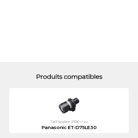
Produits compatibles
Tarif location :
250
€
HT / jour
Panasonic ET-D75LE30