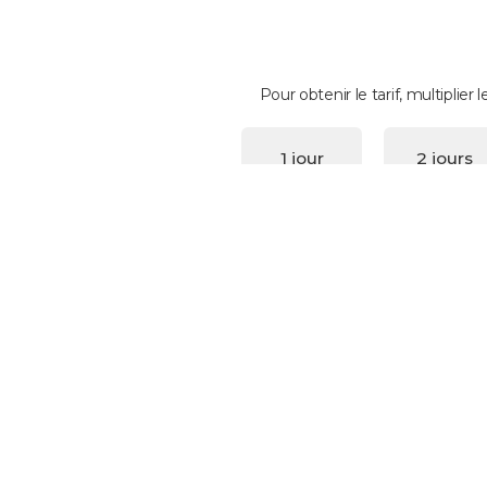
Pour obtenir le tarif, multiplier 
1 jour
2 jours
1
1,5
8 jours
9 jours
3,33
3,67
15 jours
16 jours
5,25
5,5
22 jours
23 jours