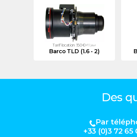
Tarif location :
150
€
HT / jour
Barco TLD (1.6 ‑ 2)
B
Des qu
Par télép
+33 (0)3 72 65