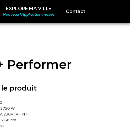
EXPLORE MA VILLE
Contact
Nouveau ! Application mobile
+ Performer
 le produit
00
:
2750 W
A 230V 1P + N + T
 x 88 cm
ase