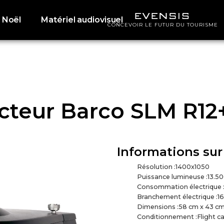
 Noël
Matériel audiovisuel
CONCEVOIR LE FUTUR DU TOURISME
cteur Barco SLM R12
Informations sur
Résolution :
1400x1050
Puissance lumineuse :
13.5
Consommation électrique 
Branchement électrique :
16
Dimensions :
58 cm x 43 cm
Conditionnement :
Flight c