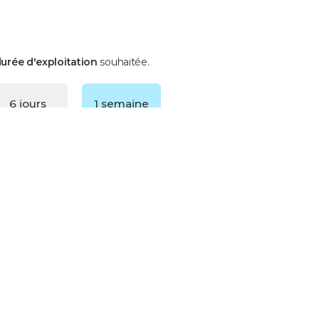
urée d'exploitation
souhaitée.
6 jours
1 semaine
2,80
3
13 jours
2 semaines
4,75
5
20 jours
3 semaines
6,5
6,75
27-29 jours
1 mois