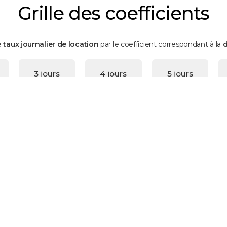
Grille des coefficients
le
taux journalier de location
par le coefficient correspondant à la
d
3 jours
4 jours
5 jours
2
2,3
2,55
10 jours
11 jours
12 jours
4
4,25
4,5
17 jours
18 jours
19 jours
5,75
6
6,25
24 jours
25 jours
26 jours