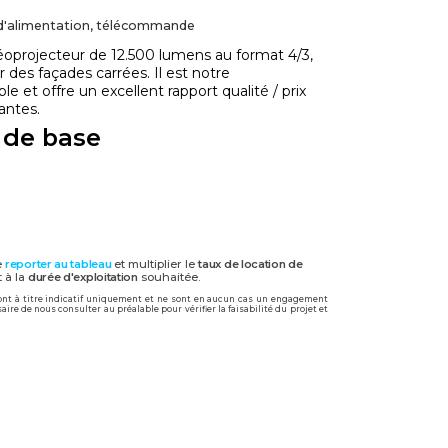
d'alimentation, télécommande
oprojecteur de 12.500 lumens au format 4/3,
 des façades carrées. Il est notre
le et offre un excellent rapport qualité / prix
antes.
 de base
e
reporter au tableau
et multiplier le
taux de location de
 à la
durée d'exploitation
souhaitée.
sont à titre indicatif uniquement et ne sont en aucun cas un engagement
ire de nous consulter au préalable pour vérifier la faisabilité du projet et