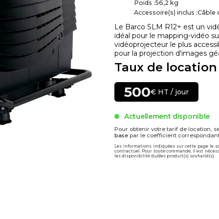
Poids :
56,2 kg
Accessoire(s) inclus :
Câble 
Le Barco SLM R12+ est un vidé
idéal pour le mapping-vidéo sur
vidéoprojecteur le plus accessib
pour la projection d'images gé
Taux de location
500
€ HT / jour
Actuellement disponible
Pour obtenir votre tarif de location, s
base
par le coefficient correspondant
Les informations indiquées sur cette page le 
contractuel. Pour toute commande, il est nécessa
les disponibilité du/des produit(s) souhaité(s).