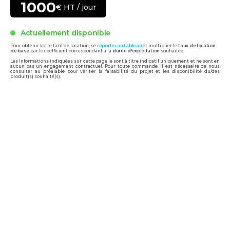
1000
€ HT / jour
Actuellement disponible
Pour obtenir votre tarif de location, se
reporter au tableau
et multiplier le
taux de location
de base
par le coefficient correspondant à la
durée d'exploitation
souhaitée.
Les informations indiquées sur cette page le sont à titre indicatif uniquement et ne sont en
aucun cas un engagement contractuel. Pour toute commande, il est nécessaire de nous
consulter au préalable pour vérifier la faisabilité du projet et les disponibilité du/des
produit(s) souhaité(s).