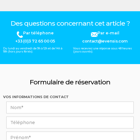
Des questions concernant cet article ?
Par téléphone
Par e-mail
+33 (0)3 72 65 00 05
contact@evensis.com
Du lundi au vendredi de 9h à 12h et de 14h à
Vous recevrez une réponse sous 48 heures
18h (hors jours fériés).
(jours ouvrés).
Formulaire de réservation
VOS INFORMATIONS DE CONTACT