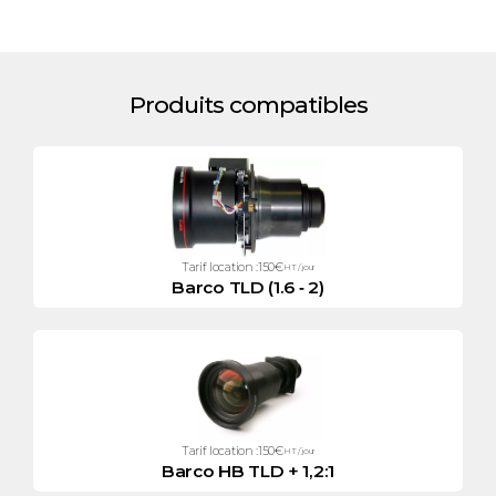
Produits compatibles
Tarif location :
150
€
HT / jour
Barco TLD (1.6 ‑ 2)
Tarif location :
150
€
HT / jour
Barco HB TLD + 1,2:1