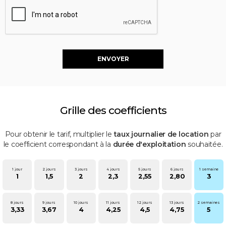
Grille des coefficients
Pour obtenir le tarif, multiplier le
taux journalier de location
par
le coefficient correspondant à la
durée d'exploitation
souhaitée.
1 jour
2 jours
3 jours
4 jours
5 jours
6 jours
1 semaine
1
1,5
2
2,3
2,55
2,80
3
8 jours
9 jours
10 jours
11 jours
12 jours
13 jours
2 semaines
3,33
3,67
4
4,25
4,5
4,75
5