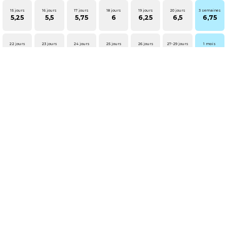
15 jours
16 jours
17 jours
18 jours
19 jours
20 jours
3 semaines
5,25
5,5
5,75
6
6,25
6,5
6,75
22 jours
23 jours
24 jours
25 jours
26 jours
27-29 jours
1 mois
7
7,2
7,4
7,6
7,7
7,8
8
Concevoir le futur en 3D
Nos services
Mapping-vidéo & Fresques lumineuses
Mapping-vidéo de Noël
Modélisation 3D
À propos d'Evensis
Présentation